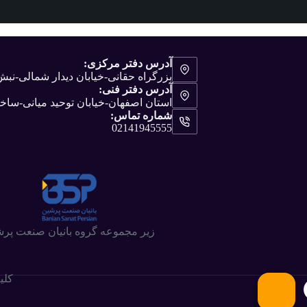
آدرس دفتر مرکزی:
بزرگراه حقانی-خیابان دیدار شمالی-ن
آدرس دفتر فنی:
استان اصفهان-خیابان توحید میانی-ساختم
شماره تماس:
02141945555
زیر مجموعه گروه بانیان صنعت پر
کلی