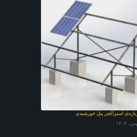
باره‌ی استراکچر پنل خورشیدی