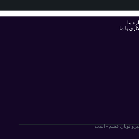
ره ما
اری با ما
«نیرو نویان قشم» است.