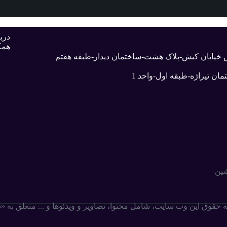
دربا
همک
بش خیابان کیش-پلاک هشت-ساختمان دیدار-طبقه هفتم
ان تیراژه-طبقه اول-واحد 1
شین
ه حقوق این وب سایت،‌ شامل محتوا، تصاویر و ویدئوها و ... متعلق به 