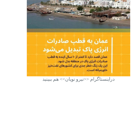
دراینستاگرام <<نیرو نویان>> هم ببینید